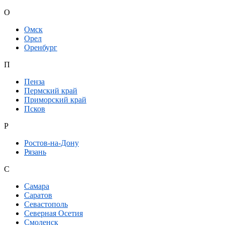
О
Омск
Орел
Оренбург
П
Пенза
Пермский край
Приморский край
Псков
Р
Ростов-на-Дону
Рязань
С
Самара
Саратов
Севастополь
Северная Осетия
Смоленск