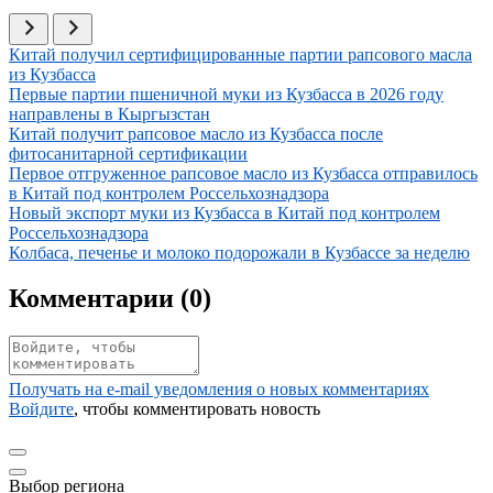
Иллюстрация новости
Китай получил сертифицированные партии рапсового масла
из Кузбасса
Иллюстрация новости
Первые партии пшеничной муки из Кузбасса в 2026 году
направлены в Кыргызстан
Иллюстрация новости
Китай получит рапсовое масло из Кузбасса после
фитосанитарной сертификации
Иллюстрация новости
Первое отгруженное рапсовое масло из Кузбасса отправилось
в Китай под контролем Россельхознадзора
Иллюстрация новости
Новый экспорт муки из Кузбасса в Китай под контролем
Россельхознадзора
Иллюстрация новости
Колбаса, печенье и молоко подорожали в Кузбассе за неделю
Комментарии (
0
)
Получать на e‑mail уведомления о новых комментариях
Войдите
, чтобы комментировать новость
Выбор региона