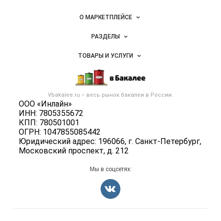
бакалейных
Важные разделы и контакты
Навигация по сайту
товаров,
О МАРКЕТПЛЕЙСЕ
специй,
Новости Vbakalee.ru
ингредиентов
РАЗДЕЛЫ
Услуги и цены
Объявления
ТОВАРЫ И УСЛУГИ
Размещение рекламы
Каталог компаний
Бакалейные товары
Публичная оферта
Новости рынка
Услуги
Контактная информация
Бренды
Vbakalee.ru – весь
рынок бакалеи
в России.
Добавить объявление
Политика обработки персональных данных
ООО «Инлайн»
Вакансии
Карта объявлений
ИНН: 7805355672
Для СМИ
Блог
КПП: 780501001
ОГРН: 1047855085442
Юридический адрес: 196066, г. Санкт-Петербург,
Московский проспект, д. 212
Мы в соцсетях: