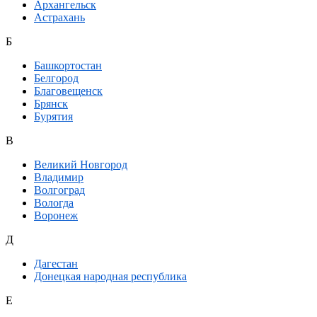
Архангельск
Астрахань
Б
Башкортостан
Белгород
Благовещенск
Брянск
Бурятия
В
Великий Новгород
Владимир
Волгоград
Вологда
Воронеж
Д
Дагестан
Донецкая народная республика
Е