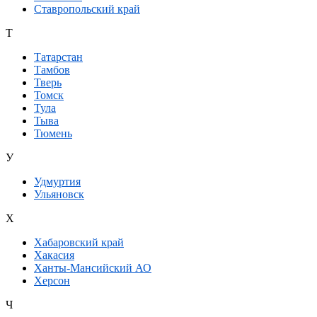
Ставропольский край
Т
Татарстан
Тамбов
Тверь
Томск
Тула
Тыва
Тюмень
У
Удмуртия
Ульяновск
Х
Хабаровский край
Хакасия
Ханты-Мансийский АО
Херсон
Ч