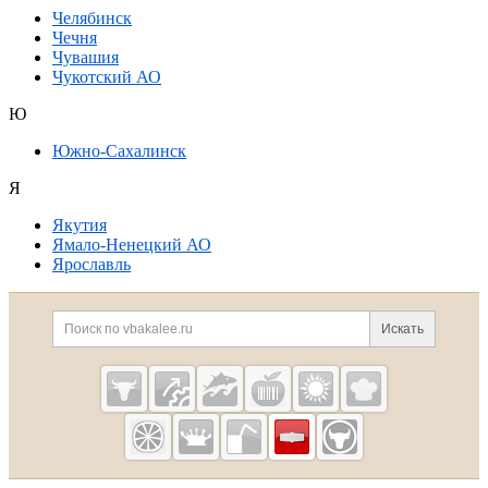
Челябинск
Чечня
Чувашия
Чукотский АО
Ю
Южно-Сахалинск
Я
Якутия
Ямало-Ненецкий АО
Ярославль
Дополнительная информация
Поиск по сайту и ссылк
Искать
Cсылки на полезные проекты
Vbakalee.ru —
рынок