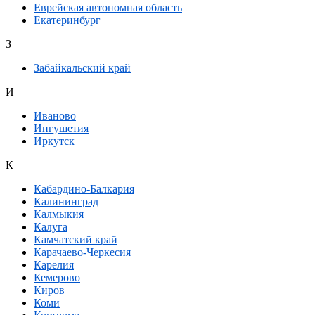
Еврейская автономная область
Екатеринбург
З
Забайкальский край
И
Иваново
Ингушетия
Иркутск
К
Кабардино-Балкария
Калининград
Калмыкия
Калуга
Камчатский край
Карачаево-Черкесия
Карелия
Кемерово
Киров
Коми