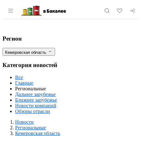
Раздел навигации по сайту vbakalee.ru
Кемеровская область: в Прокопьевско
Фильтры
Регион
Кемеровская область
Категория новостей
Все
Главные
Региональные
Дальнее зарубежье
Ближнее зарубежье
Новости компаний
Обзоры отрасли
Новости
Разделы
Новости
Региональные
Кемеровская область