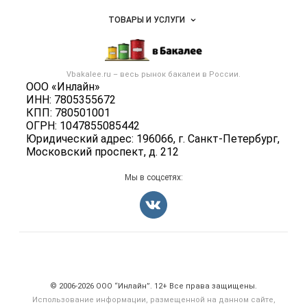
Услуги и цены
Объявления
ТОВАРЫ И УСЛУГИ
Размещение рекламы
Каталог компаний
Бакалейные товары
Публичная оферта
Новости рынка
Услуги
Контактная информация
Бренды
Vbakalee.ru – весь
рынок бакалеи
в России.
Добавить объявление
Политика обработки персональных данных
ООО «Инлайн»
Вакансии
Карта объявлений
ИНН: 7805355672
Для СМИ
Блог
КПП: 780501001
ОГРН: 1047855085442
Юридический адрес: 196066, г. Санкт-Петербург,
Московский проспект, д. 212
Мы в соцсетях:
Счетчики, авторское право, логотипы
© 2006‑2026 ООО “Инлайн”. 12+ Все права защищены.
Использование информации, размещенной на данном сайте,