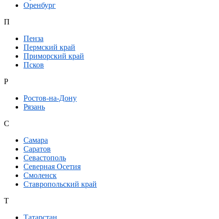
Оренбург
П
Пенза
Пермский край
Приморский край
Псков
Р
Ростов-на-Дону
Рязань
С
Самара
Саратов
Севастополь
Северная Осетия
Смоленск
Ставропольский край
Т
Татарстан