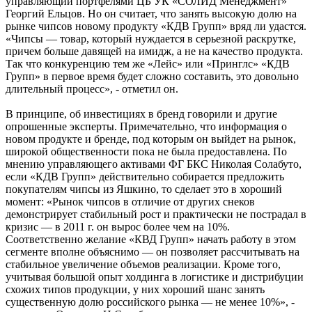
управляющий портфелями ЦБ УК «СОЛИД Менедж­мент»
Георгий Ельцов. Но он считает, что занять высокую долю на
рынке чипсов новому продукту «КДВ Групп» вряд ли удастся.
«Чипсы — товар, который нуждается в серьезной раскрутке,
причем больше давящей на имидж, а не на качество продукта.
Так что конкуренцию тем же «Лейс» или «Принглс» «КДВ
Групп» в первое время будет сложно составить, это довольно
длительный процесс», - отметил он.
В принципе, об инвестициях в бренд говорили и другие
опрошенные эксперты. Примечательно, что информация о
новом продукте и бренде, под которым он выйдет на рынок,
широкой общественности пока не была предоставлена. По
мнению управляющего активами ФГ БКС Николая Солабуто,
если «КДВ Групп» действительно собирается предложить
покупателям чипсы из Яшкино, то сделает это в хороший
момент: «Рынок чипсов в отличие от других снеков
демонстрирует стабильный рост и практически не пострадал в
кризис — в 2011 г. он вырос более чем на 10%.
Соответственно желание «КВД Групп» начать работу в этом
сегменте вполне объяснимо — он позволяет рассчитывать на
стабильное увеличение объемов реализации. Кроме того,
учитывая большой опыт холдинга в логистике и дистрибуции
схожих типов продукции, у них хороший шанс занять
существенную долю российского рынка — не менее 10%», -