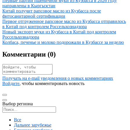
Иллюстрация новости
Первые партии пшеничной муки из Кузбасса в 2026 году
направлены в Кыргызстан
Иллюстрация новости
Китай получит рапсовое масло из Кузбасса после
фитосанитарной сертификации
Иллюстрация новости
Первое отгруженное рапсовое масло из Кузбасса отправилось
в Китай под контролем Россельхознадзора
Иллюстрация новости
Новый экспорт муки из Кузбасса в Китай под контролем
Россельхознадзора
Иллюстрация новости
Колбаса, печенье и молоко подорожали в Кузбассе за неделю
Комментарии (
0
)
Получать на e‑mail уведомления о новых комментариях
Войдите
, чтобы комментировать новость
Выбор региона
Поиск региона
Все
Дальнее зарубежье