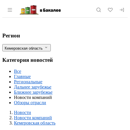
Раздел навигации по сайту vbakalee.ru
В России готовится к запуску крупный 
Фильтры
Регион
Кемеровская область
Категория новостей
Все
Главные
Региональные
Дальнее зарубежье
Ближнее зарубежье
Новости компаний
Обзоры отрасли
Новости
Разделы
Новости
Новости компаний
Кемеровская область