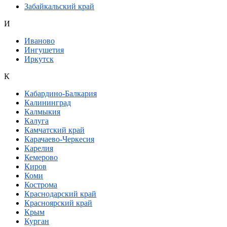
Забайкальский край
И
Иваново
Ингушетия
Иркутск
К
Кабардино-Балкария
Калининград
Калмыкия
Калуга
Камчатский край
Карачаево-Черкесия
Карелия
Кемерово
Киров
Коми
Кострома
Краснодарский край
Красноярский край
Крым
Курган