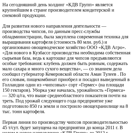
На сегодняшний день холдинг «КДВ Групп» является
крупнейшим в стране производителем кондитерской и
снековой продукции.
Для развития нового направления деятельности —
производства чипсов, по данным пресс-службы
обладминистрации, была закуплена современная техника для
выращивания картофеля (стоимость 80 млн. руб.) и
организовано овощеводческое хозяйство ООО «КДВ Агро».
«Для нового в Кузбассе производства необходима собственная
сырьевая база, ведь к картошке для чипсов предъявляются
особые требования: клубень должен быть ровным, содержать
мало сахара и много сухого вещества», — со знанием дела
сообщил губернатор Кемеровской области Аман Тулеев . По
его словам, пищекомбинат приобрел и посадил выведенный в
Голландии один из «чипсовых» сорт «Гермес» (на площади
150 гектаров). Уборка уже началась, урожайность «Гермеса»
— 320 ц/га, что выше среднеобластного показателя почти на
треть. Под урожай следующего года предприятие уже
подготовило 850 га земли и построило овощехранилище на 8
тыс. тонн картофеля.
Первая линия по производству чипсов производительностью
45 т/сут. будет запущена на предприятии до конца 2011 г. В
целом в новое направление «КДВ Групп» до 2012 г.