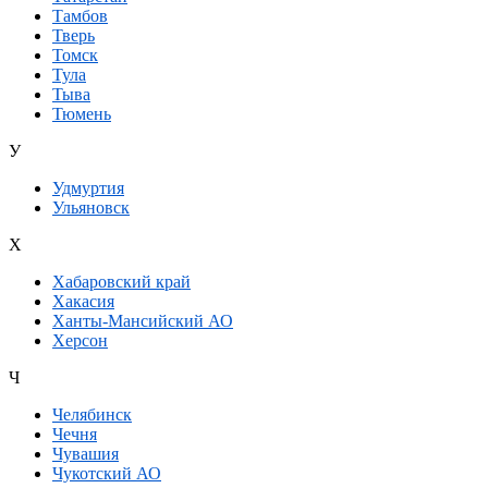
Тамбов
Тверь
Томск
Тула
Тыва
Тюмень
У
Удмуртия
Ульяновск
Х
Хабаровский край
Хакасия
Ханты-Мансийский АО
Херсон
Ч
Челябинск
Чечня
Чувашия
Чукотский АО